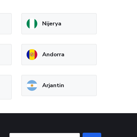
Nijerya
Andorra
Arjantin