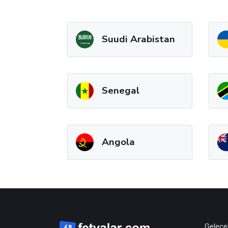
Suudi Arabistan
Senegal
Angola
Gelece