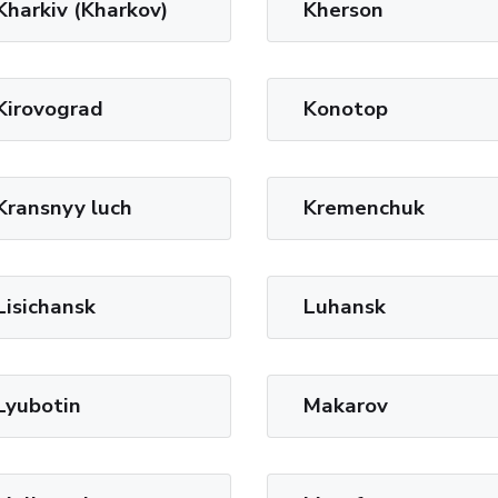
Kharkiv (Kharkov)
Kherson
Kirovograd
Konotop
Kransnyy luch
Kremenchuk
Lisichansk
Luhansk
Lyubotin
Makarov