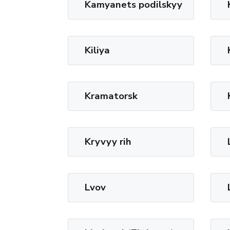
Kamyanets podilskyy
Kiliya
Kramatorsk
Kryvyy rih
Lvov