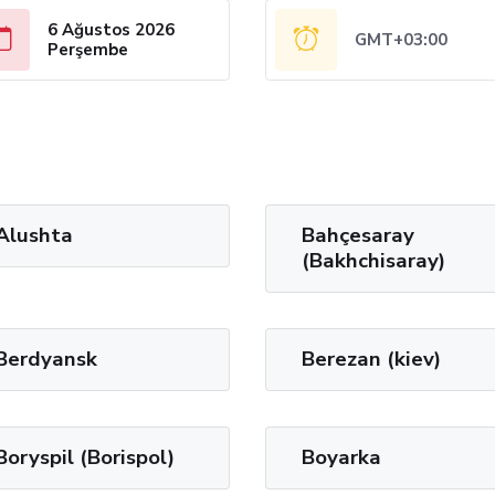
6 Ağustos 2026
GMT+03:00
Perşembe
Alushta
Bahçesaray
(Bakhchisaray)
Berdyansk
Berezan (kiev)
Boryspil (Borispol)
Boyarka