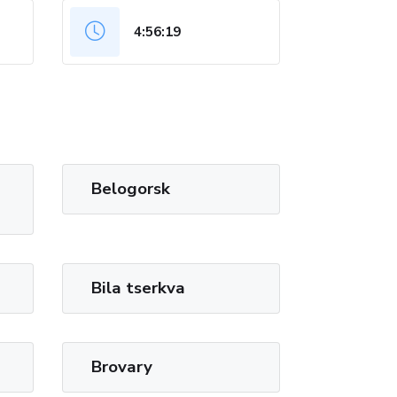
4:56:20
Belogorsk
Bila tserkva
Brovary