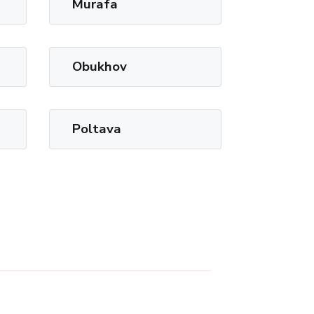
Murafa
Obukhov
Poltava