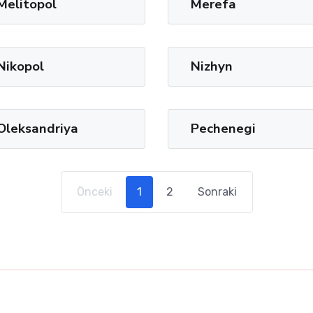
Melitopol
Merefa
Nikopol
Nizhyn
Oleksandriya
Pechenegi
Önceki
1
2
Sonraki