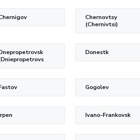
Chernigov
Chernovtsy
(Chernivtsi)
Dnepropetrovsk
Donestk
(Dniepropetrovs
Fastov
Gogolev
Irpen
Ivano-Frankovsk