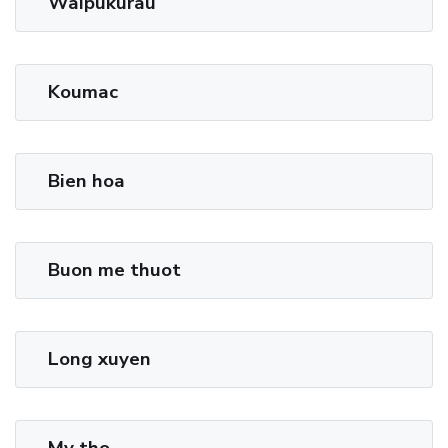
Waipukurau
Koumac
Bien hoa
Buon me thuot
Long xuyen
My tho