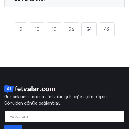
2
10
18
26
34
42
Gelecek nesil modern fetvalar, geleceğe açılan köprü..
Gönülden gönüle bağlantılar..