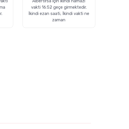
vakti
Albertirsa için ikindi namazı
uma
vakti 16:52 geçe girmektedir.
r.
İkindi ezan saati, İkindi vakti ne
zaman