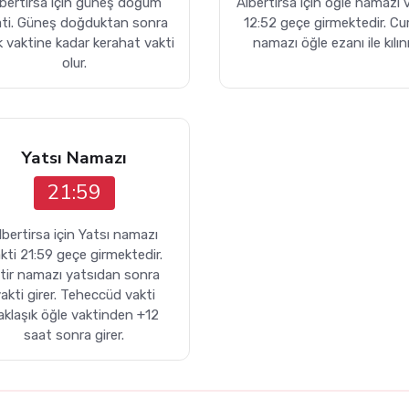
bertirsa için güneş doğum
Albertirsa için öğle namazı 
ati. Güneş doğduktan sonra
12:52 geçe girmektedir. C
k vaktine kadar kerahat vakti
namazı öğle ezanı ile kılını
olur.
Yatsı Namazı
21:59
lbertirsa için Yatsı namazı
kti 21:59 geçe girmektedir.
itir namazı yatsıdan sonra
akti girer. Teheccüd vakti
aklaşık öğle vaktinden +12
saat sonra girer.