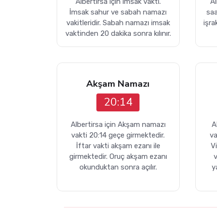
Albertirsa için imsak vakti.
Al
İmsak sahur ve sabah namazı
sa
vakitleridir. Sabah namazı imsak
işra
vaktinden 20 dakika sonra kılınır.
Akşam Namazı
20:14
Albertirsa için Akşam namazı
A
vakti 20:14 geçe girmektedir.
va
İftar vakti akşam ezanı ile
V
girmektedir. Oruç akşam ezanı
v
okunduktan sonra açılır.
y