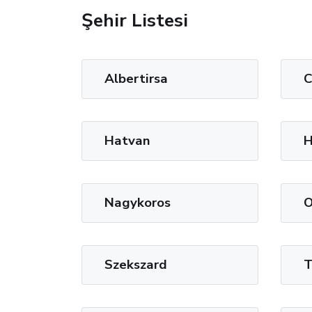
Şehir Listesi
Albertirsa
C
Hatvan
H
Nagykoros
O
Szekszard
T