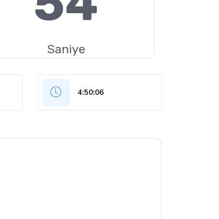
53
Saniye
4:50:07