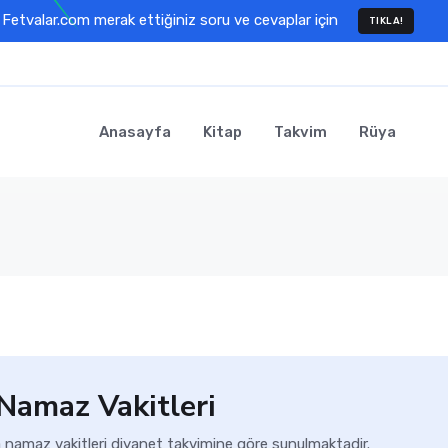
Fetvalar.com merak ettiğiniz soru ve cevaplar için
TIKLA!
Anasayfa
Kitap
Takvim
Rüya
 Namaz Vakitleri
a namaz vakitleri diyanet takvimine göre sunulmaktadir.