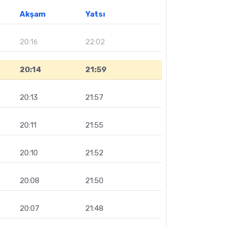
Akşam
Yatsı
20:16
22:02
20:14
21:59
20:13
21:57
20:11
21:55
20:10
21:52
20:08
21:50
20:07
21:48