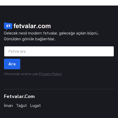
Gelecek nesil modern fetvalar, geleceğe açılan köprü..
Gönülden gönüle bağlantılar..
Ara
Sitemizde arama yap
Privacy Policy
Fetvalar.Com
İman
Tağut
Lugat