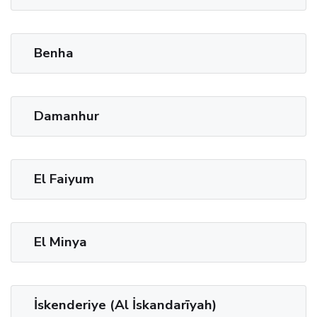
Benha
Damanhur
El Faiyum
El Minya
İskenderiye (Al İskandarīyah)