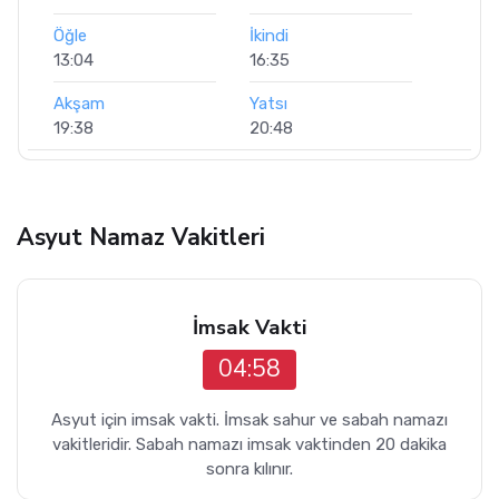
Öğle
İkindi
13:04
16:35
Akşam
Yatsı
19:38
20:48
Asyut Namaz Vakitleri
İmsak Vakti
04:58
Asyut için imsak vakti. İmsak sahur ve sabah namazı
vakitleridir. Sabah namazı imsak vaktinden 20 dakika
sonra kılınır.