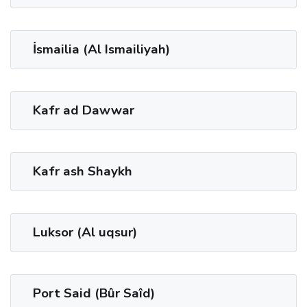
İsmailia (Al Ismailiyah)
Kafr ad Dawwar
Kafr ash Shaykh
Luksor (Al uqsur)
Port Said (Bûr Saîd)