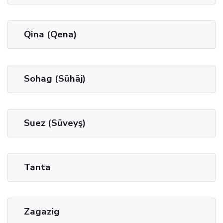
Qina (Qena)
Sohag (Sūhāj)
Suez (Süveyş)
Tanta
Zagazig