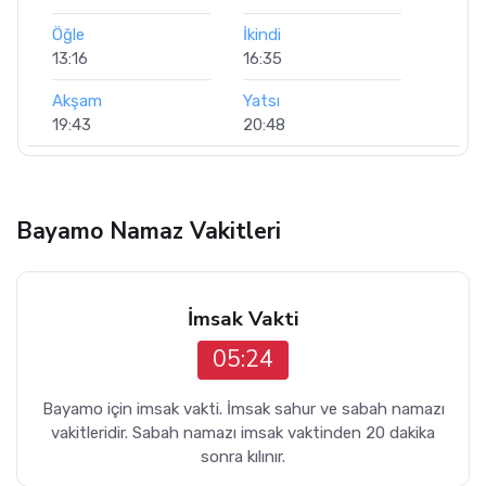
Öğle
İkindi
13:16
16:35
Akşam
Yatsı
19:43
20:48
Bayamo Namaz Vakitleri
İmsak Vakti
05:24
Bayamo için imsak vakti. İmsak sahur ve sabah namazı
vakitleridir. Sabah namazı imsak vaktinden 20 dakika
sonra kılınır.