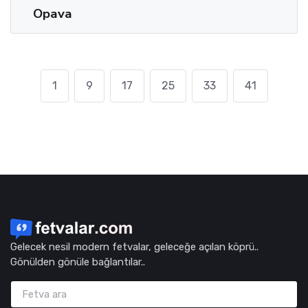
Opava
1
9
17
25
33
41
Gelecek nesil modern fetvalar, geleceğe açılan köprü..
Gönülden gönüle bağlantılar..