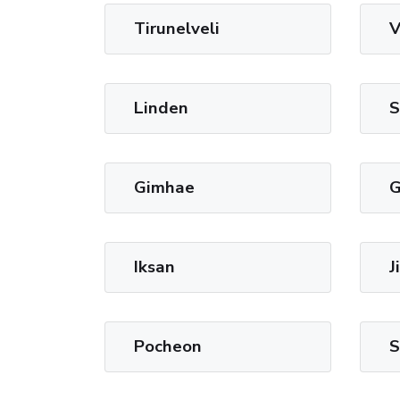
Tirunelveli
V
Linden
S
Gimhae
G
Iksan
J
Pocheon
S