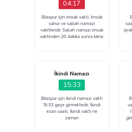
04:17
Bilaspur için imsak vakti. İmsak
B
sahur ve sabah namazı
sa
vakitleridir. Sabah namazı imsak
işra
vaktinden 20 dakika sonra kılınır.
İkindi Namazı
15:33
Bilaspur için ikindi namazı vakti
B
15:33 geçe girmektedir. İkindi
va
ezan saati, İkindi vakti ne
zaman
gi