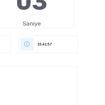
02
Saniye
15:41:58