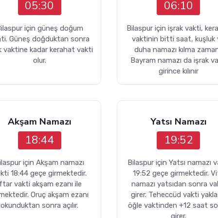
05:30
06:10
ilaspur için güneş doğum
Bilaspur için işrak vakti, ke
ati. Güneş doğduktan sonra
vaktinin bitti saat, kuşluk
k vaktine kadar kerahat vakti
duha namazı kılma zaman
olur.
Bayram namazı da işrak va
girince kılınır
Akşam Namazı
Yatsı Namazı
18:44
19:52
ilaspur için Akşam namazı
Bilaspur için Yatsı namazı v
kti 18:44 geçe girmektedir.
19:52 geçe girmektedir. Vit
İftar vakti akşam ezanı ile
namazı yatsıdan sonra va
rmektedir. Oruç akşam ezanı
girer. Teheccüd vakti yakla
okunduktan sonra açılır.
öğle vaktinden +12 saat s
girer.