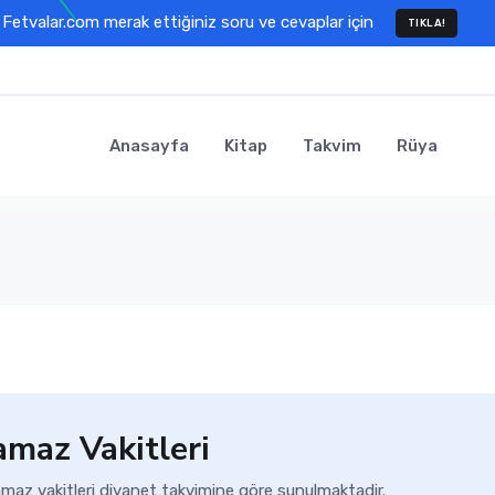
Fetvalar.com merak ettiğiniz soru ve cevaplar için
TIKLA!
Anasayfa
Kitap
Takvim
Rüya
amaz Vakitleri
amaz vakitleri diyanet takvimine göre sunulmaktadir.