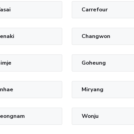
asai
Carrefour
enaki
Changwon
imje
Goheung
inhae
Miryang
eongnam
Wonju