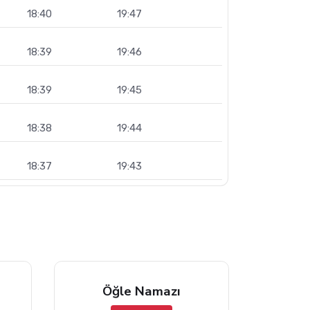
18:40
19:47
18:39
19:46
18:39
19:45
18:38
19:44
18:37
19:43
Öğle Namazı