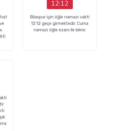
12:12
rahat
Bilaspur için öğle namazı vakti
 ve
12:12 geçe girmektedir. Cuma
ı.
namazı öğle ezanı ile kılınır.
kti
akti
ir
kti
şık
onra