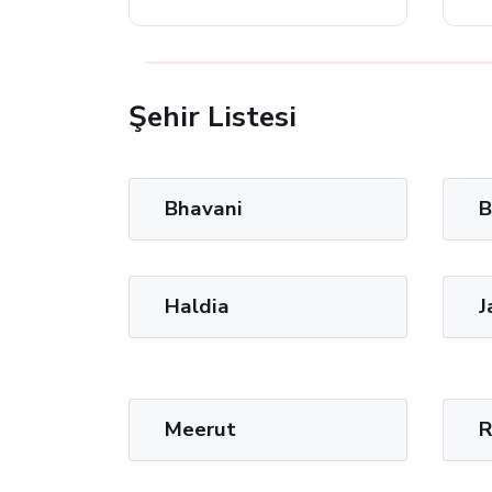
Şehir Listesi
Bhavani
B
Haldia
J
Meerut
R