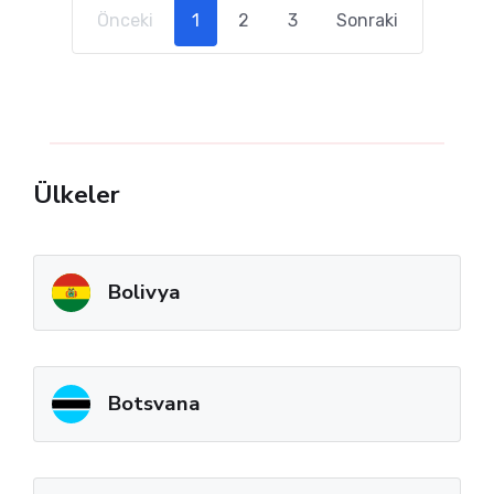
Önceki
1
2
3
Sonraki
Ülkeler
Bolivya
Botsvana