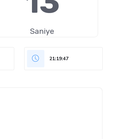
12
Saniye
21:19:48