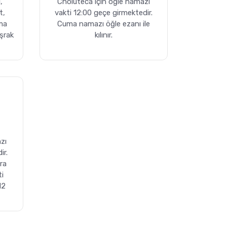
,
Choluteca için öğle namazı
t,
vakti 12:00 geçe girmektedir.
ma
Cuma namazı öğle ezanı ile
şrak
kılınır.
zı
ir.
ra
ti
12