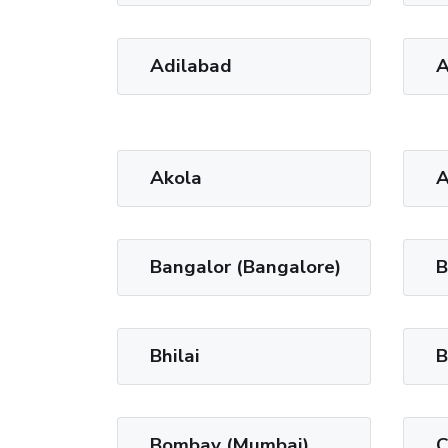
Adilabad
A
Akola
A
Bangalor (Bangalore)
B
Bhilai
B
Bombay (Mumbai)
C