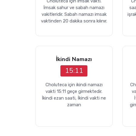
Choluteca için imsak vakti.
Ch
İmsak sahur ve sabah namazı
sa
vakitleridir. Sabah namazı imsak
işra
vaktinden 20 dakika sonra kılınır.
İkindi Namazı
15:11
Choluteca için ikindi namazı
Ch
vakti 15:11 geçe girmektedir.
va
İkindi ezan saati, İkindi vakti ne
zaman
gi