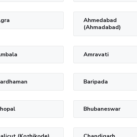
gra
Ahmedabad
(Ahmadabad)
mbala
Amravati
ardhaman
Baripada
hopal
Bhubaneswar
alicut (Kozhikode)
Chandigarh