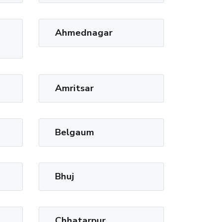
Ahmednagar
Amritsar
Belgaum
Bhuj
Chhatarpur