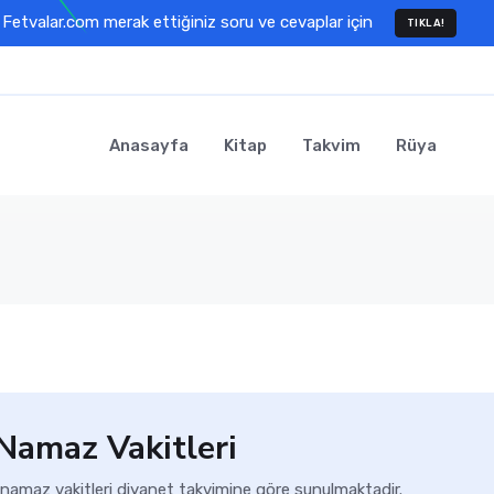
Fetvalar.com merak ettiğiniz soru ve cevaplar için
TIKLA!
Anasayfa
Kitap
Takvim
Rüya
Namaz Vakitleri
amaz vakitleri diyanet takvimine göre sunulmaktadir.