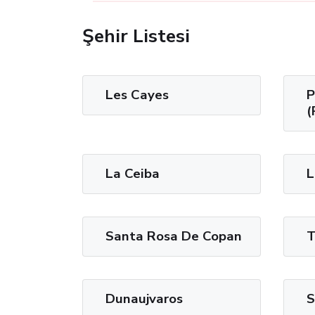
Şehir Listesi
Les Cayes
P
(
La Ceiba
L
Santa Rosa De Copan
T
Dunaujvaros
S