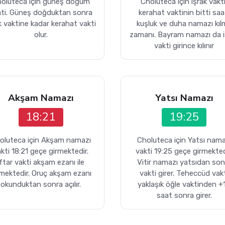
oluteca için güneş doğum
Choluteca için işrak vakti
ati. Güneş doğduktan sonra
kerahat vaktinin bitti saa
k vaktine kadar kerahat vakti
kuşluk ve duha namazı kıl
olur.
zamanı. Bayram namazı da i
vakti girince kılınır
Akşam Namazı
Yatsı Namazı
18:21
19:25
oluteca için Akşam namazı
Choluteca için Yatsı nama
kti 18:21 geçe girmektedir.
vakti 19:25 geçe girmekted
İftar vakti akşam ezanı ile
Vitir namazı yatsıdan son
rmektedir. Oruç akşam ezanı
vakti girer. Teheccüd vak
okunduktan sonra açılır.
yaklaşık öğle vaktinden +
saat sonra girer.