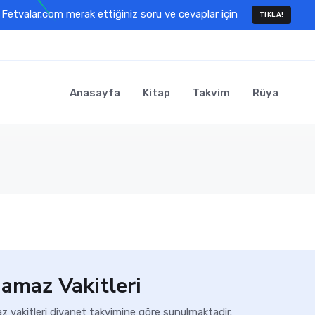
Fetvalar.com merak ettiğiniz soru ve cevaplar için
TIKLA!
Anasayfa
Kitap
Takvim
Rüya
amaz Vakitleri
z vakitleri diyanet takvimine göre sunulmaktadir.