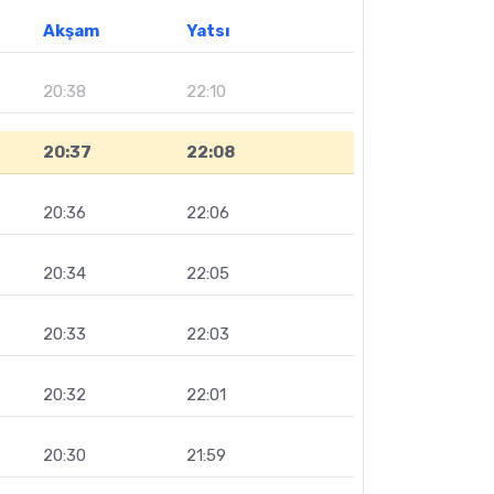
Akşam
Yatsı
20:38
22:10
20:37
22:08
20:36
22:06
20:34
22:05
20:33
22:03
20:32
22:01
20:30
21:59