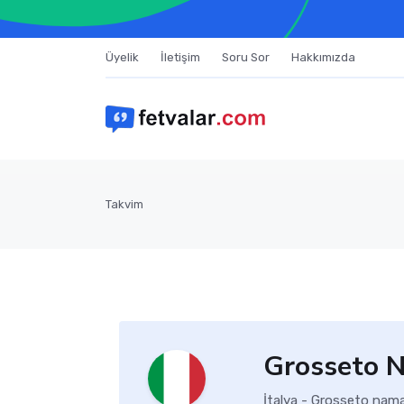
Üyelik
İletişim
Soru Sor
Hakkımızda
Takvim
Grosseto N
İtalya - Grosseto nama