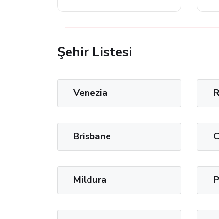
Şehir Listesi
Venezia
Brisbane
C
Mildura
P