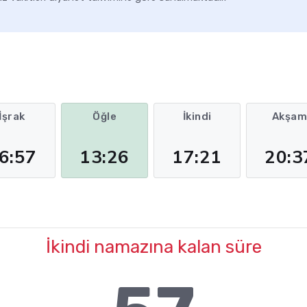
İşrak
Öğle
İkindi
Akşa
6:57
13:26
17:21
20:3
İkindi namazına kalan süre