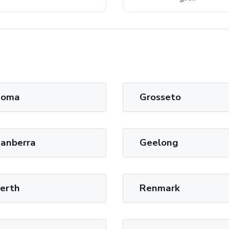
Roma
Grosseto
anberra
Geelong
erth
Renmark