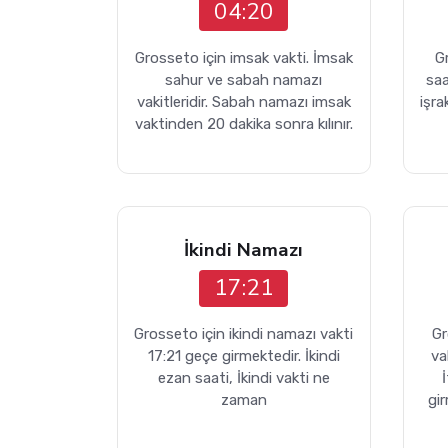
04:20
Grosseto için imsak vakti. İmsak
G
sahur ve sabah namazı
sa
vakitleridir. Sabah namazı imsak
işra
vaktinden 20 dakika sonra kılınır.
İkindi Namazı
17:21
Grosseto için ikindi namazı vakti
Gr
17:21 geçe girmektedir. İkindi
va
ezan saati, İkindi vakti ne
zaman
gi