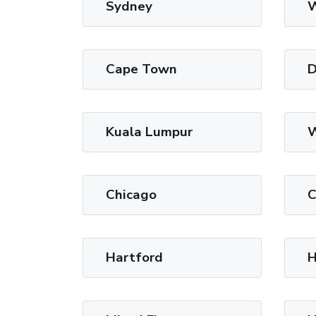
Sydney
W
Cape Town
D
Kuala Lumpur
W
Chicago
C
Hartford
H