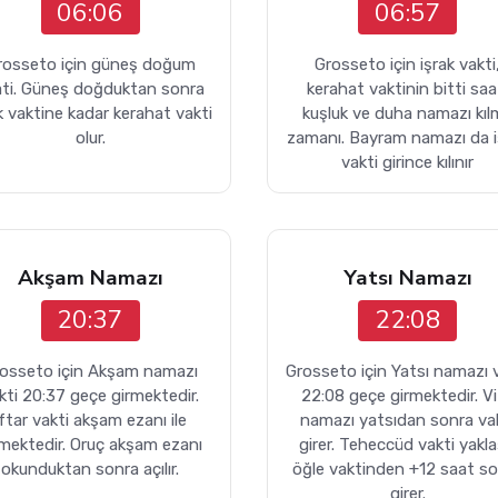
06:06
06:57
rosseto için güneş doğum
Grosseto için işrak vakti
ati. Güneş doğduktan sonra
kerahat vaktinin bitti saa
k vaktine kadar kerahat vakti
kuşluk ve duha namazı kıl
olur.
zamanı. Bayram namazı da i
vakti girince kılınır
Akşam Namazı
Yatsı Namazı
20:37
22:08
osseto için Akşam namazı
Grosseto için Yatsı namazı 
kti 20:37 geçe girmektedir.
22:08 geçe girmektedir. Vi
İftar vakti akşam ezanı ile
namazı yatsıdan sonra va
rmektedir. Oruç akşam ezanı
girer. Teheccüd vakti yakla
okunduktan sonra açılır.
öğle vaktinden +12 saat s
girer.