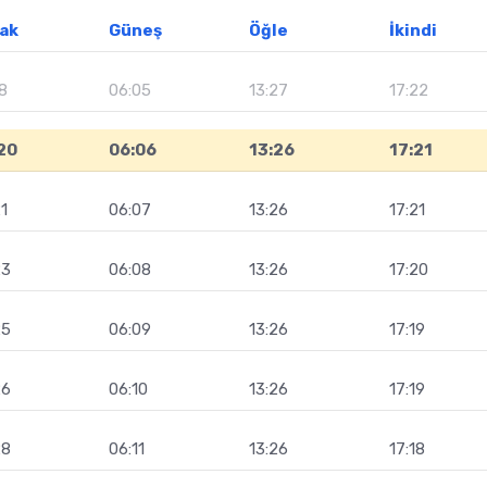
ak
Güneş
Öğle
İkindi
8
06:05
13:27
17:22
20
06:06
13:26
17:21
1
06:07
13:26
17:21
23
06:08
13:26
17:20
25
06:09
13:26
17:19
26
06:10
13:26
17:19
28
06:11
13:26
17:18