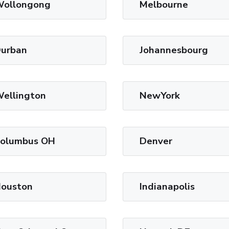
ollongong
Melbourne
urban
Johannesbourg
ellington
NewYork
olumbus OH
Denver
ouston
Indianapolis