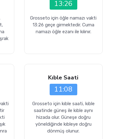
13:26
,
Grosseto için öğle namazı vakti
t,
13:26 geçe girmektedir. Cuma
ma
namazı öğle ezanı ile kılınır.
şrak
Kıble Saati
11:08
vakti
Grosseto için kıble saati, kıble
tir
saatinde güneş ile kıble aynı
kti
hizada olur. Güneşe doğru
şık
yöneldiğinde kıbleye doğru
onra
dönmüş olunur.