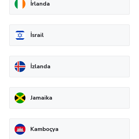
İrlanda
İsrail
İzlanda
Jamaika
Kamboçya