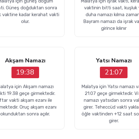
alatya için güneş doğum
Malatya için işrak vakti, ker
ati. Güneş doğduktan sonra
vaktinin bitti saat, kuşluk
k vaktine kadar kerahat vakti
duha namazı kılma zaman
olur.
Bayram namazı da işrak va
girince kılınır
Akşam Namazı
Yatsı Namazı
19:38
21:07
alatya için Akşam namazı
Malatya için Yatsı namazı v
kti 19:38 geçe girmektedir.
21:07 geçe girmektedir. Vit
İftar vakti akşam ezanı ile
namazı yatsıdan sonra va
rmektedir. Oruç akşam ezanı
girer. Teheccüd vakti yakla
okunduktan sonra açılır.
öğle vaktinden +12 saat s
girer.