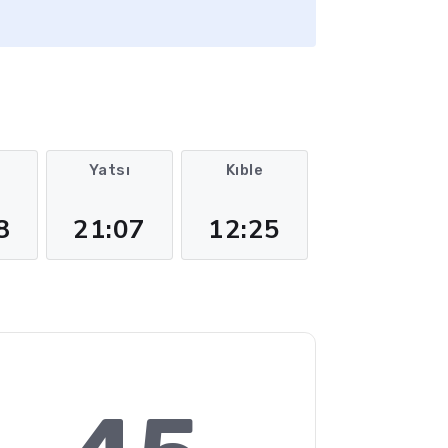
m
Yatsı
Kıble
8
21:07
12:25