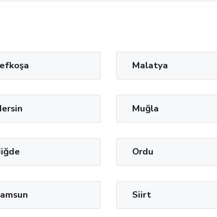
efkoşa
Malatya
ersin
Muğla
iğde
Ordu
amsun
Siirt