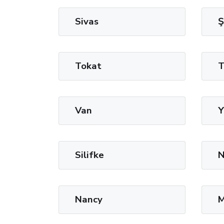
Sivas
Ş
Tokat
T
Van
Y
Silifke
N
Nancy
M