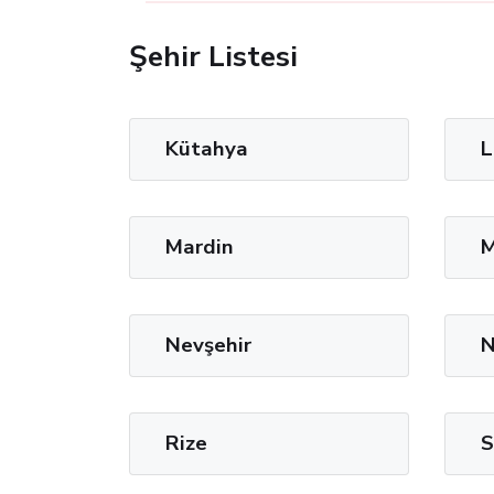
Şehir Listesi
Kütahya
L
Mardin
M
Nevşehir
N
Rize
S