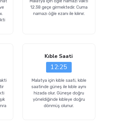
ahat
Malatya için öğle namazı vakti
 ve
12:38 geçe girmektedir. Cuma
ı.
namazı öğle ezanı ile kılınır.
kti
Kıble Saati
12:25
akti
Malatya için kıble saati, kıble
ir
saatinde güneş ile kıble aynı
kti
hizada olur. Güneşe doğru
şık
yöneldiğinde kıbleye doğru
onra
dönmüş olunur.