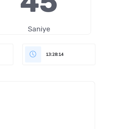
44
Saniye
13:28:15