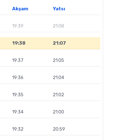
Akşam
Yatsı
19:39
21:08
19:38
21:07
19:37
21:05
19:36
21:04
19:35
21:02
19:34
21:00
19:32
20:59