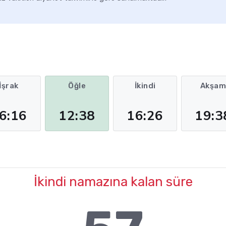
İşrak
Öğle
İkindi
Akşa
6:16
12:38
16:26
19:3
İkindi namazına kalan süre