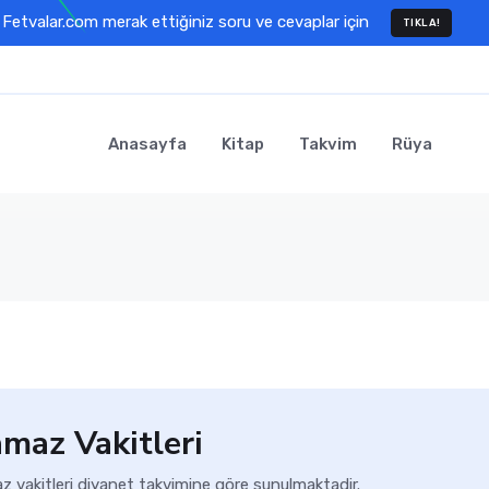
Fetvalar.com merak ettiğiniz soru ve cevaplar için
TIKLA!
Anasayfa
Kitap
Takvim
Rüya
maz Vakitleri
z vakitleri diyanet takvimine göre sunulmaktadir.