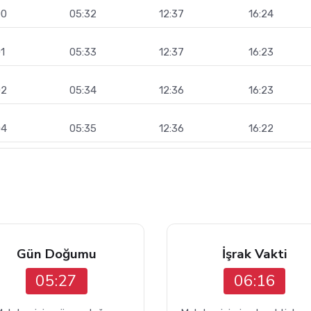
00
05:32
12:37
16:24
1
05:33
12:37
16:23
02
05:34
12:36
16:23
04
05:35
12:36
16:22
Gün Doğumu
İşrak Vakti
05:27
06:16