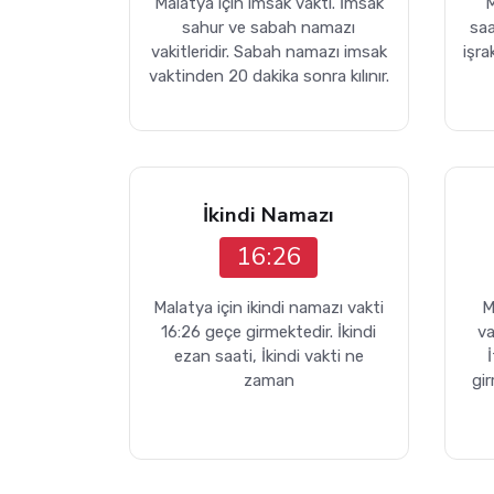
Malatya için imsak vakti. İmsak
M
sahur ve sabah namazı
sa
vakitleridir. Sabah namazı imsak
işra
vaktinden 20 dakika sonra kılınır.
İkindi Namazı
16:26
Malatya için ikindi namazı vakti
M
16:26 geçe girmektedir. İkindi
va
ezan saati, İkindi vakti ne
zaman
gi