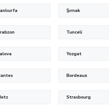
anlıurfa
Şırnak
rabzon
Tunceli
alova
Yozgat
antes
Bordeaux
etz
Strasbourg