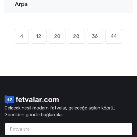
Arpa
4
12
20
28
36
44
Gelecek nesil modern fetvalar, geleceğe açılan köprü..
Gönülden gönüle bağlantılar..