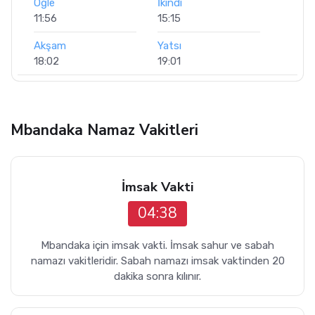
Öğle
İkindi
11:56
15:15
Akşam
Yatsı
18:02
19:01
Mbandaka Namaz Vakitleri
İmsak Vakti
04:38
Mbandaka için imsak vakti. İmsak sahur ve sabah
namazı vakitleridir. Sabah namazı imsak vaktinden 20
dakika sonra kılınır.