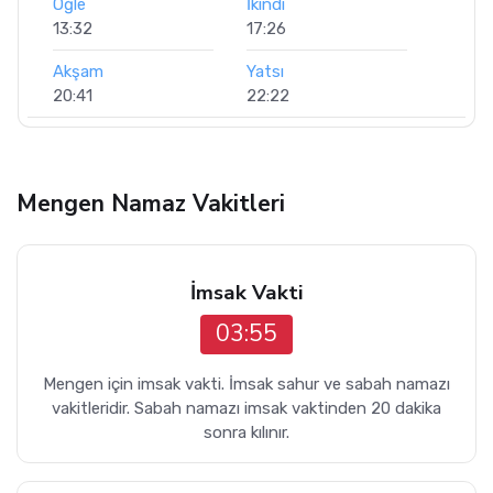
Öğle
İkindi
13:32
17:26
Akşam
Yatsı
20:41
22:22
Mengen Namaz Vakitleri
İmsak Vakti
03:55
Mengen için imsak vakti. İmsak sahur ve sabah namazı
vakitleridir. Sabah namazı imsak vaktinden 20 dakika
sonra kılınır.