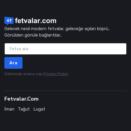
Gelecek nesil modern fetvalar, geleceğe açılan köprü..
Gönülden gönüle bağlantılar..
Ara
Sitemizde arama yap
Privacy Policy
Fetvalar.Com
İman
Tağut
Lugat