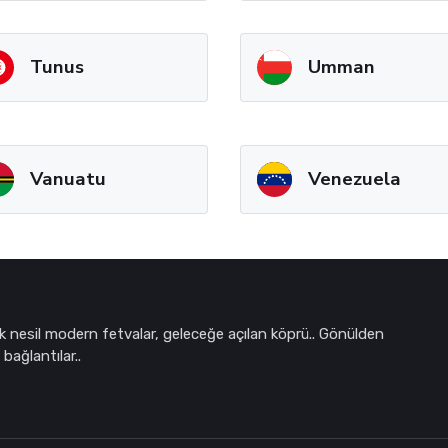
Tunus
Umman
Vanuatu
Venezuela
k nesil modern fetvalar, geleceğe açılan köprü.. Gönülden
bağlantılar..