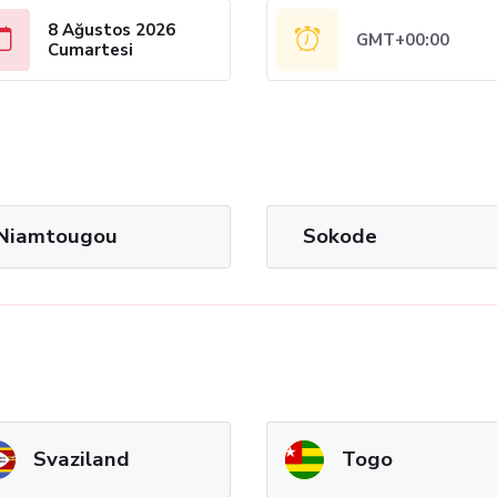
8 Ağustos 2026
GMT+00:00
Cumartesi
Niamtougou
Sokode
Svaziland
Togo