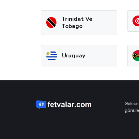
Trinidat Ve
Tobago
Uruguay
Gelece
gönüle 