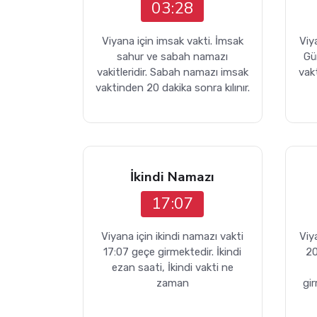
03:28
Viyana için imsak vakti. İmsak
Viy
sahur ve sabah namazı
Gü
vakitleridir. Sabah namazı imsak
vakt
vaktinden 20 dakika sonra kılınır.
İkindi Namazı
17:07
Viyana için ikindi namazı vakti
Viy
17:07 geçe girmektedir. İkindi
20
ezan saati, İkindi vakti ne
zaman
gi