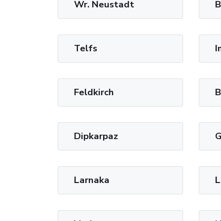
Wr. Neustadt
B
Telfs
I
Feldkirch
B
Dipkarpaz
G
Larnaka
L