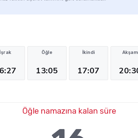
İşrak
Öğle
İkindi
Akşa
6:27
13:05
17:07
20:3
Öğle namazına kalan süre