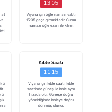
13:05
ahat
Viyana için öğle namazı vakti
 ve
13:05 geçe girmektedir. Cuma
ı.
namazı öğle ezanı ile kılınır.
kti
Kıble Saati
11:15
kti
Viyana için kıble saati, kıble
ir
saatinde güneş ile kıble aynı
kti
hizada olur. Güneşe doğru
şık
yöneldiğinde kıbleye doğru
onra
dönmüş olunur.