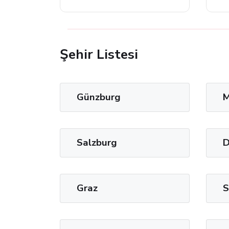
Şehir Listesi
Günzburg
M
Salzburg
D
Graz
S