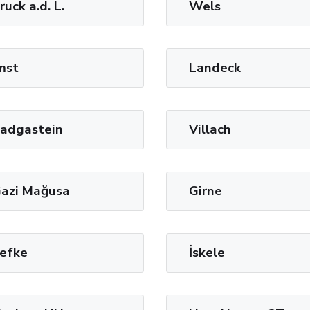
ruck a.d. L.
Wels
mst
Landeck
adgastein
Villach
azi Mağusa
Girne
efke
İskele