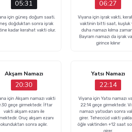
05:31
06:27
ana için güneş doğum saati.
Viyana için işrak vakti, ker
neş doğduktan sonra işrak
vaktinin bitti saat, kuşluk
ine kadar kerahat vakti olur.
duha namazı kılma zaman
Bayram namazı da işrak va
girince kılınır
Akşam Namazı
Yatsı Namazı
20:30
22:14
ana için Akşam namazı vakti
Viyana için Yatsı namazı va
:30 geçe girmektedir. İftar
22:14 geçe girmektedir. Vit
vakti akşam ezanı ile
namazı yatsıdan sonra va
rmektedir. Oruç akşam ezanı
girer. Teheccüd vakti yakla
okunduktan sonra açılır.
öğle vaktinden +12 saat s
girer.