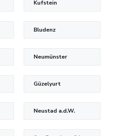
Kufstein
Bludenz
Neumünster
Güzelyurt
Neustad a.d.W.