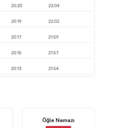
20:20
22:04
20:19
22:02
20:17
21:59
20:15
21:57
20:13
21:54
Öğle Namazı