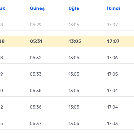
ak
Güneş
Öğle
İkindi
28
05:29
13:06
17:07
28
05:31
13:05
17:07
28
05:32
13:05
17:06
29
05:33
13:05
17:05
30
05:35
13:05
17:04
32
05:36
13:05
17:04
35
05:37
13:05
17:03