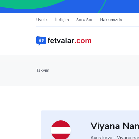
Üyelik
İletişim
Soru Sor
Hakkımızda
Takvim
Viyana Nam
Avusturya - Viyana nam