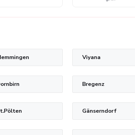
emmingen
Viyana
ornbirn
Bregenz
t.Pölten
Gänserndorf