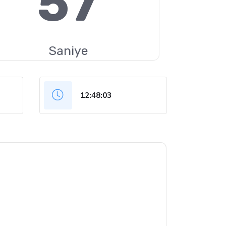
56
Saniye
12:48:04