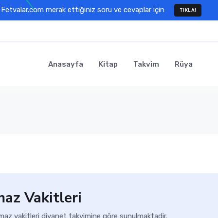
Fetvalar.com merak ettiğiniz soru ve cevaplar için
TIKLA!
Anasayfa
Kitap
Takvim
Rüya
az Vakitleri
az vakitleri diyanet takvimine göre sunulmaktadir.