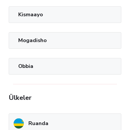
Kismaayo
Mogadisho
Obbia
Ülkeler
Ruanda