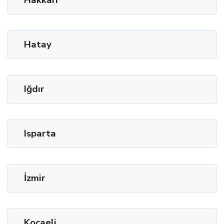
Hatay
Iğdır
Isparta
İzmir
Kocaeli