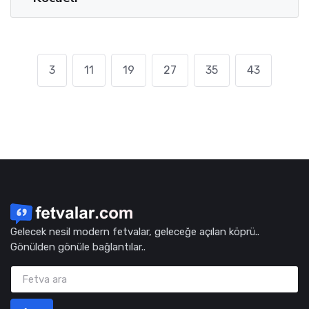
3
11
19
27
35
43
Gelecek nesil modern fetvalar, geleceğe açılan köprü..
Gönülden gönüle bağlantılar..