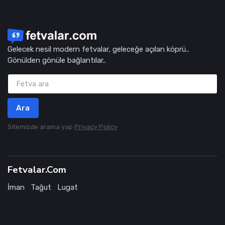
Gelecek nesil modern fetvalar, geleceğe açılan köprü..
Gönülden gönüle bağlantılar..
Ara
Sitemizde arama yap
Privacy Policy
Fetvalar.Com
İman
Tağut
Lugat