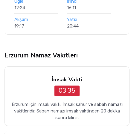
Öğle
İkindi
12:24
16:11
Akşam
Yatsı
19:17
20:44
Erzurum Namaz Vakitleri
İmsak Vakti
03:35
Erzurum için imsak vakti. İmsak sahur ve sabah namazı
vakitleridir. Sabah namazı imsak vaktinden 20 dakika
sonra kılınır.