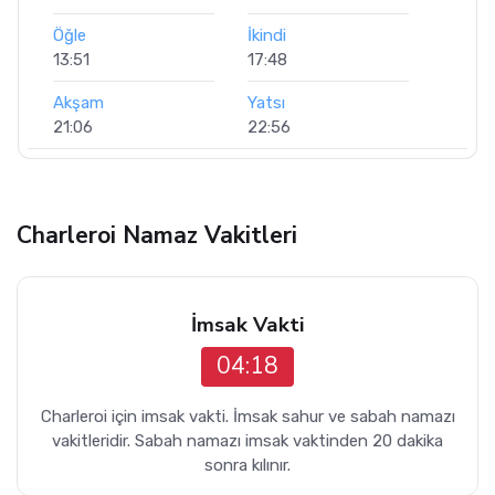
Öğle
İkindi
13:51
17:48
Akşam
Yatsı
21:06
22:56
Charleroi Namaz Vakitleri
İmsak Vakti
04:18
Charleroi için imsak vakti. İmsak sahur ve sabah namazı
vakitleridir. Sabah namazı imsak vaktinden 20 dakika
sonra kılınır.