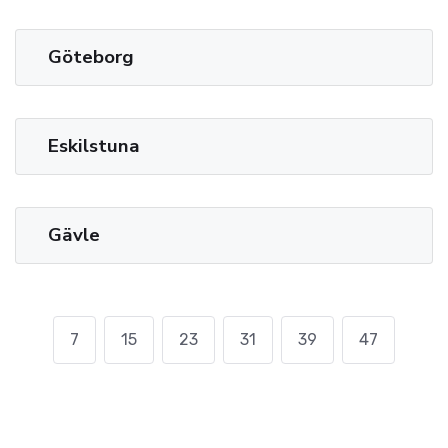
Göteborg
Eskilstuna
Gävle
7
15
23
31
39
47