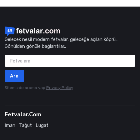
Gelecek nesil modern fetvalar, geleceğe açılan köprü..
Gönülden gönüle bağlantılar..
Ara
Sitemizde arama yap
Privacy Policy
Fetvalar.Com
İman
Tağut
Lugat