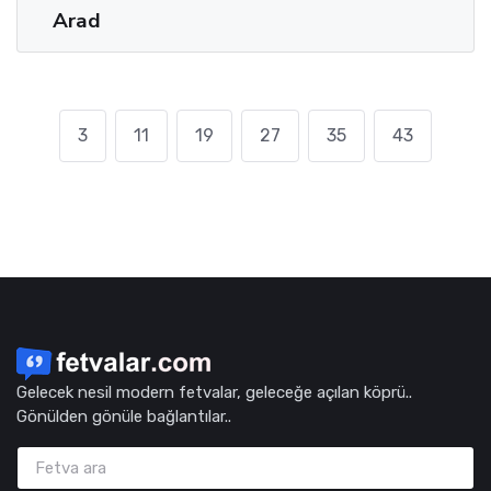
Arad
3
11
19
27
35
43
Gelecek nesil modern fetvalar, geleceğe açılan köprü..
Gönülden gönüle bağlantılar..