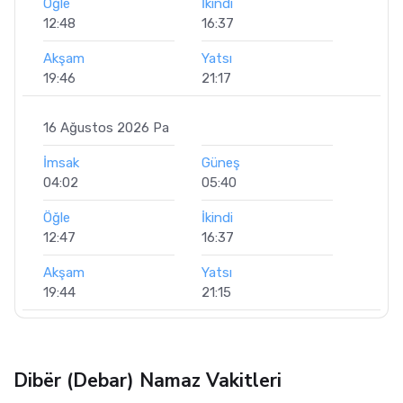
Öğle
İkindi
12:48
16:37
Akşam
Yatsı
19:46
21:17
16 Ağustos 2026 Pa
İmsak
Güneş
04:02
05:40
Öğle
İkindi
12:47
16:37
Akşam
Yatsı
19:44
21:15
Dibër (Debar) Namaz Vakitleri