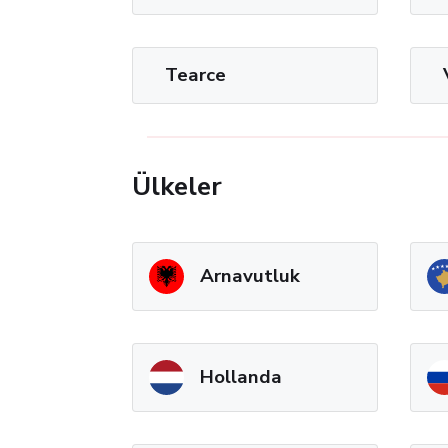
Tearce
Ülkeler
Arnavutluk
Hollanda