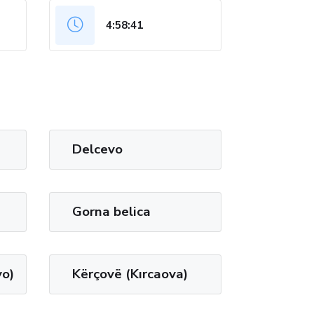
4:58:41
Delcevo
Gorna belica
vo)
Kërçovë (Kırcaova)