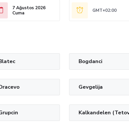
7 Ağustos 2026
GMT+02:00
Cuma
Blatec
Bogdanci
Dracevo
Gevgelija
Grupcin
Kalkandelen (Teto