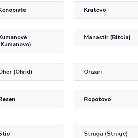
Konopiste
Kratovo
Kumanovë
Manastir (Bitola)
(Kumanovo)
Ohër (Ohrid)
Orizari
Resen
Ropotovo
Stip
Struga (Struge)