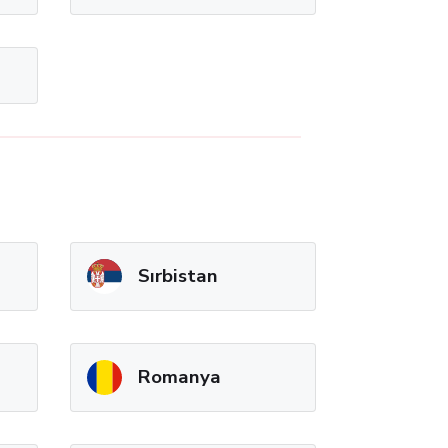
Sırbistan
Romanya