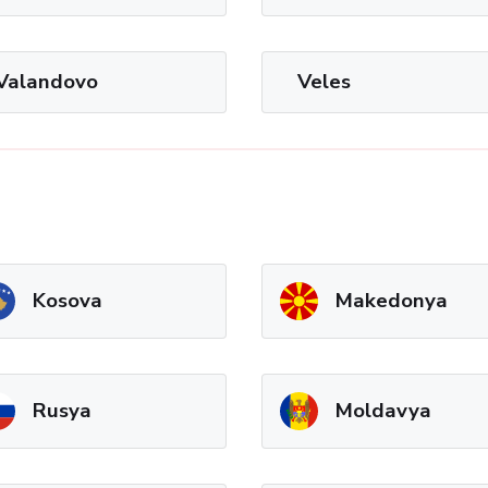
Valandovo
Veles
Kosova
Makedonya
Rusya
Moldavya