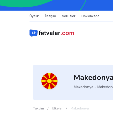
Üyelik
İletişim
Soru Sor
Hakkımızda
Makedonya 
Makedonya - Makedonya
Takvim
Ülkeler
Makedonya