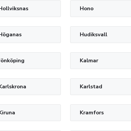
Hollviksnas
Hono
Höganas
Hudiksvall
Jönköping
Kalmar
Karlskrona
Karlstad
Kiruna
Kramfors