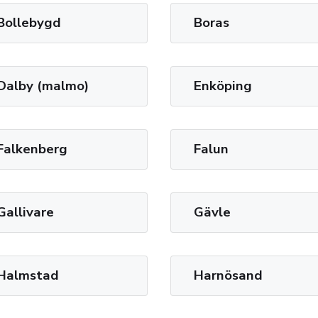
Bollebygd
Boras
Dalby (malmo)
Enköping
Falkenberg
Falun
Gallivare
Gävle
Halmstad
Harnösand