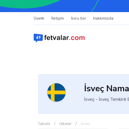
Üyelik
İletişim
Soru Sor
Hakkımızda
İsveç Nama
İsveç - İsveç Temkinli 
Takvim
Ülkeler
İsveç