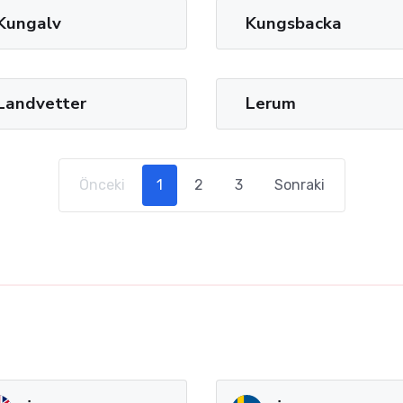
Kungalv
Kungsbacka
Landvetter
Lerum
Önceki
1
2
3
Sonraki