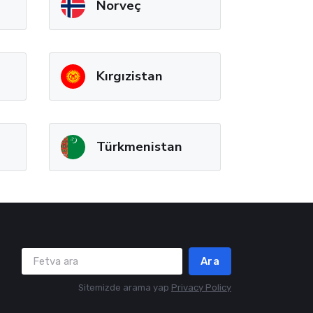
Norveç
Kırgızistan
Türkmenistan
Ara
Sitemizde arama yap
Privacy Policy