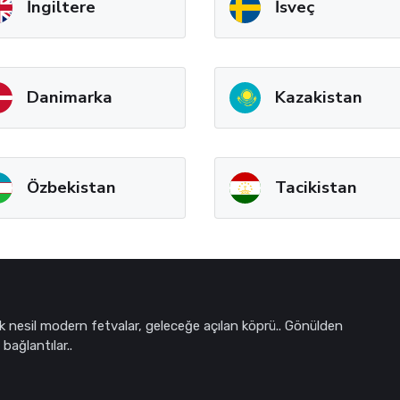
İngiltere
İsveç
Danimarka
Kazakistan
Özbekistan
Tacikistan
k nesil modern fetvalar, geleceğe açılan köprü.. Gönülden
bağlantılar..