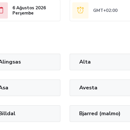
6 Ağustos 2026
GMT+02:00
Perşembe
Alingsas
Alta
Asa
Avesta
Billdal
Bjarred (malmo)