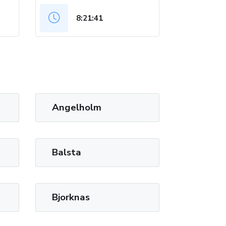
8:21:41
Angelholm
Balsta
Bjorknas