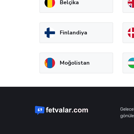
Belçika
Finlandiya
Moğolistan
Gelece
gönüle 