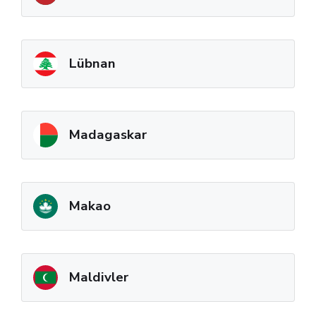
Lübnan
Madagaskar
Makao
Maldivler