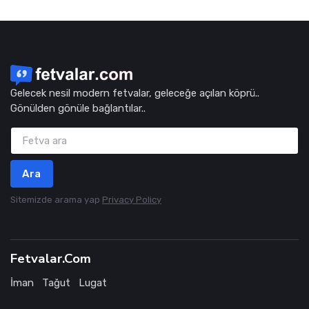
Gelecek nesil modern fetvalar, geleceğe açılan köprü..
Gönülden gönüle bağlantılar..
Ara
Sitemizde arama yap
Privacy Policy
Fetvalar.Com
İman
Tağut
Lugat