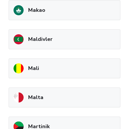
Makao
Maldivler
Mali
Malta
Martinik