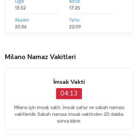
Öğle
İkindi
13:32
17:25
Akşam
Yatsı
20:36
22:09
Milano Namaz Vakitleri
İmsak Vakti
04:13
Milano için imsak vakti. İmsak sahur ve sabah namazı
vakitleridir. Sabah namazı imsak vaktinden 20 dakika
sonra kılınır.