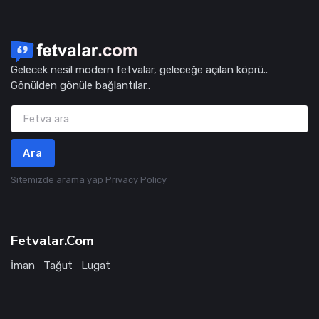
Gelecek nesil modern fetvalar, geleceğe açılan köprü..
Gönülden gönüle bağlantılar..
Ara
Sitemizde arama yap
Privacy Policy
Fetvalar.Com
İman
Tağut
Lugat