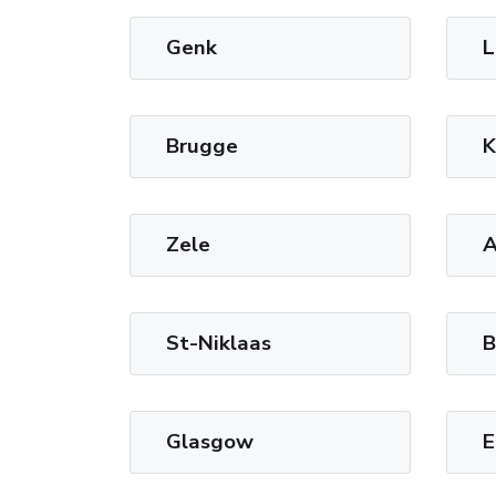
Genk
L
Brugge
K
Zele
A
St-Niklaas
B
Glasgow
E