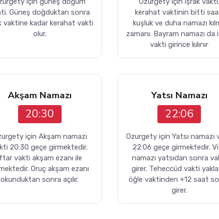
zurgety için güneş doğum
Ozurgety için işrak vakti
ati. Güneş doğduktan sonra
kerahat vaktinin bitti saa
k vaktine kadar kerahat vakti
kuşluk ve duha namazı kıl
olur.
zamanı. Bayram namazı da i
vakti girince kılınır
Akşam Namazı
Yatsı Namazı
20:30
22:06
urgety için Akşam namazı
Ozurgety için Yatsı namazı 
kti 20:30 geçe girmektedir.
22:06 geçe girmektedir. Vi
İftar vakti akşam ezanı ile
namazı yatsıdan sonra va
rmektedir. Oruç akşam ezanı
girer. Teheccüd vakti yakla
okunduktan sonra açılır.
öğle vaktinden +12 saat s
girer.