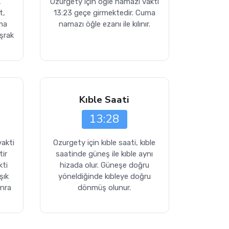
,
Ozurgety için öğle namazı vakti
t,
13:23 geçe girmektedir. Cuma
ma
namazı öğle ezanı ile kılınır.
şrak
Kıble Saati
13:28
vakti
Ozurgety için kıble saati, kıble
tir
saatinde güneş ile kıble aynı
kti
hizada olur. Güneşe doğru
şık
yöneldiğinde kıbleye doğru
onra
dönmüş olunur.