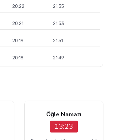
20:22
21:55
20:21
21:53
20:19
21:51
20:18
21:49
Öğle Namazı
13:23