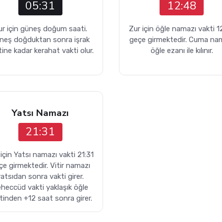
05:31
12:48
ur için güneş doğum saati.
Zur için öğle namazı vakti 1
neş doğduktan sonra işrak
geçe girmektedir. Cuma na
ine kadar kerahat vakti olur.
öğle ezanı ile kılınır.
Yatsı Namazı
21:31
için Yatsı namazı vakti 21:31
çe girmektedir. Vitir namazı
atsıdan sonra vakti girer.
heccüd vakti yaklaşık öğle
tinden +12 saat sonra girer.