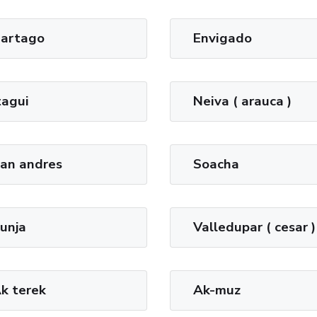
artago
Envigado
tagui
Neiva ( arauca )
an andres
Soacha
unja
Valledupar ( cesar )
k terek
Ak-muz