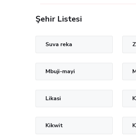
Şehir Listesi
Suva reka
Z
Mbuji-mayi
M
Likasi
K
Kikwit
K