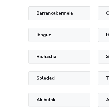
Barrancabermeja
C
Ibague
I
Riohacha
S
Soledad
T
Ak bulak
A