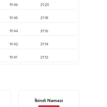
19:46
21:20
19:45
21:18
19:44
21:16
19:42
21:14
19:41
21:12
İkindi Namazı