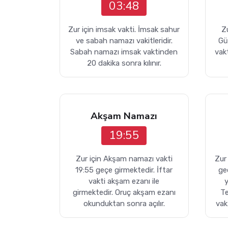
03:48
Zur için imsak vakti. İmsak sahur
Z
ve sabah namazı vakitleridir.
Gü
Sabah namazı imsak vaktinden
vakt
20 dakika sonra kılınır.
Akşam Namazı
19:55
Zur için Akşam namazı vakti
Zur 
19:55 geçe girmektedir. İftar
ge
vakti akşam ezanı ile
y
girmektedir. Oruç akşam ezanı
Te
okunduktan sonra açılır.
vak