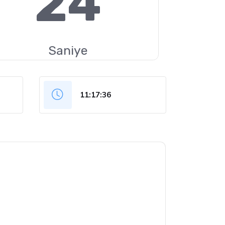
23
Saniye
11:17:37