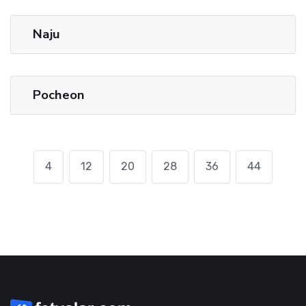
Naju
Pocheon
4
12
20
28
36
44