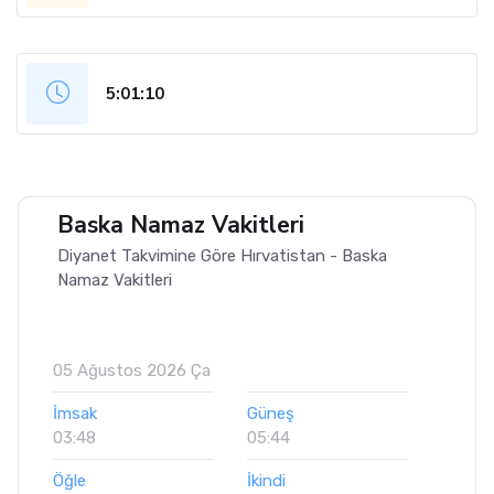
5:01:11
Baska Namaz Vakitleri
Diyanet Takvimine Göre Hırvatistan - Baska
Namaz Vakitleri
05 Ağustos 2026 Ça
İmsak
Güneş
03:48
05:44
Öğle
İkindi