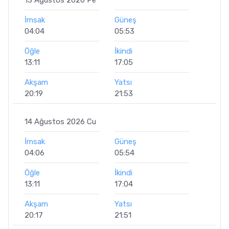
İmsak
Güneş
04:04
05:53
Öğle
İkindi
13:11
17:05
Akşam
Yatsı
20:19
21:53
14 Ağustos 2026 Cu
İmsak
Güneş
04:06
05:54
Öğle
İkindi
13:11
17:04
Akşam
Yatsı
20:17
21:51