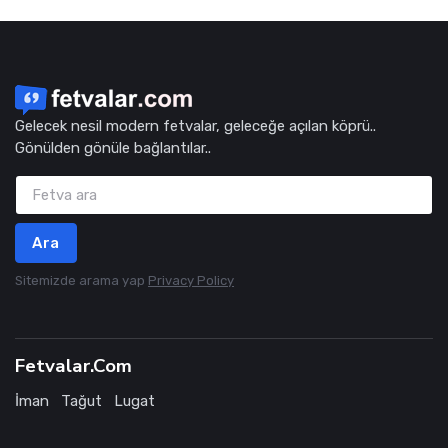
Gelecek nesil modern fetvalar, geleceğe açılan köprü..
Gönülden gönüle bağlantılar..
Ara
Sitemizde arama yap
Privacy Policy
Fetvalar.Com
İman
Tağut
Lugat