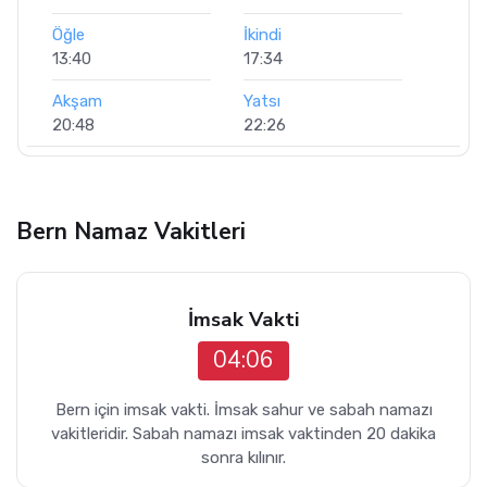
Öğle
İkindi
13:40
17:34
Akşam
Yatsı
20:48
22:26
Bern Namaz Vakitleri
İmsak Vakti
04:06
Bern için imsak vakti. İmsak sahur ve sabah namazı
vakitleridir. Sabah namazı imsak vaktinden 20 dakika
sonra kılınır.