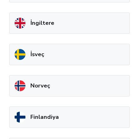
İngiltere
İsveç
Norveç
Finlandiya