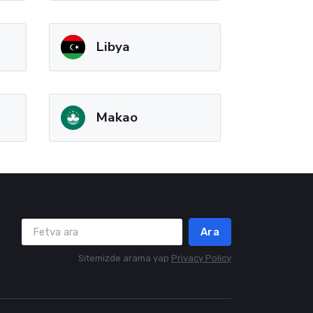
Libya
Makao
Ara
Sitemizde arama yap
Privacy Policy