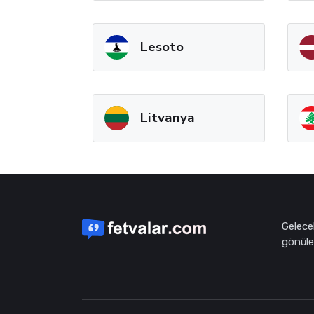
Lesoto
Litvanya
Gelece
gönüle 