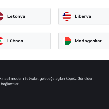
Letonya
Liberya
Lübnan
Madagaskar
k nesil modern fetvalar, geleceğe açılan köprü.. Gönülden
bağlantılar..