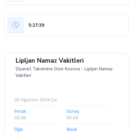
5:27:40
Lipljan Namaz Vakitleri
Diyanet Takvimine Göre Kosova - Lipljan Namaz
Vakitleri
05 Ağustos 2026 Ça
İmsak
Güneş
03:38
05:24
Öğle
İkindi