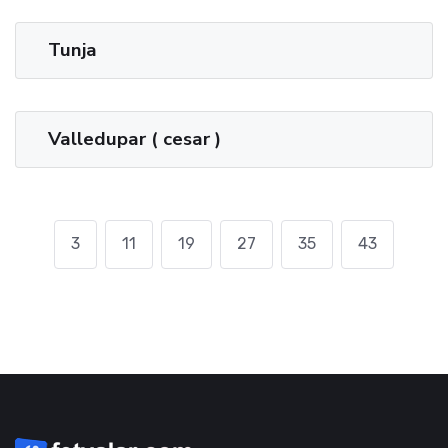
Tunja
Valledupar ( cesar )
3
11
19
27
35
43