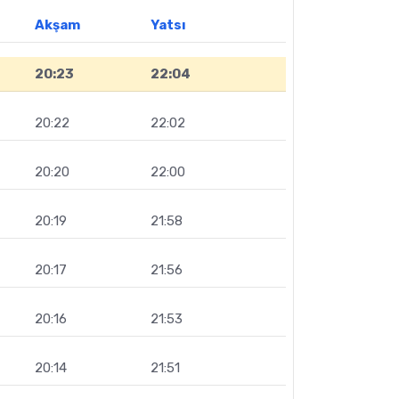
Akşam
Yatsı
20:23
22:04
20:22
22:02
20:20
22:00
20:19
21:58
20:17
21:56
20:16
21:53
20:14
21:51