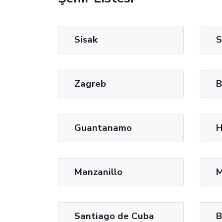
Sisak
S
Zagreb
B
Guantanamo
H
Manzanillo
M
Santiago de Cuba
B