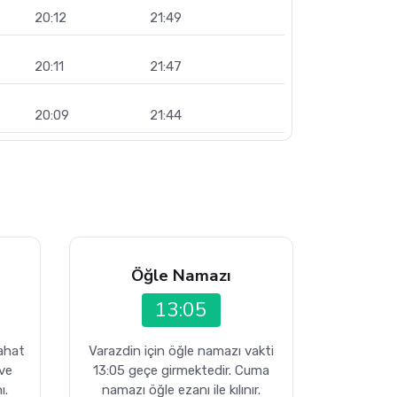
20:12
21:49
20:11
21:47
20:09
21:44
Öğle Namazı
13:05
rahat
Varazdin için öğle namazı vakti
 ve
13:05 geçe girmektedir. Cuma
ı.
namazı öğle ezanı ile kılınır.