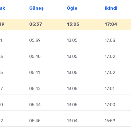
ak
Güneş
Öğle
İkindi
39
05:37
13:05
17:04
1
05:39
13:05
17:03
43
05:40
13:05
17:02
45
05:41
13:05
17:02
47
05:42
13:05
17:01
50
05:44
13:05
17:00
52
05:45
13:04
16:59