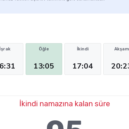
İşrak
Öğle
İkindi
Akşa
6:31
13:05
17:04
20:2
İkindi namazına kalan süre