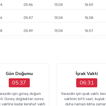
54
05:46
13:04
16:59
56
05:47
13:04
16:58
58
05:49
13:04
16:57
Gün Doğumu
İşrak Vakti
05:37
06:31
arazdin için güneş doğum
Varazdin için işrak vakti, ke
ati. Güneş doğduktan sonra
vaktinin bitti saat, kuşluk
k vaktine kadar kerahat vakti
duha namazı kılma zaman