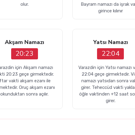
olur.
Bayram namazı da işrak va
girince kılınır
Akşam Namazı
Yatsı Namazı
20:23
22:04
arazdin için Akşam namazı
Varazdin için Yatsı namazı v
kti 20:23 geçe girmektedir.
22:04 geçe girmektedir. Vi
İftar vakti akşam ezanı ile
namazı yatsıdan sonra va
rmektedir. Oruç akşam ezanı
girer. Teheccüd vakti yakla
okunduktan sonra açılır.
öğle vaktinden +12 saat s
girer.