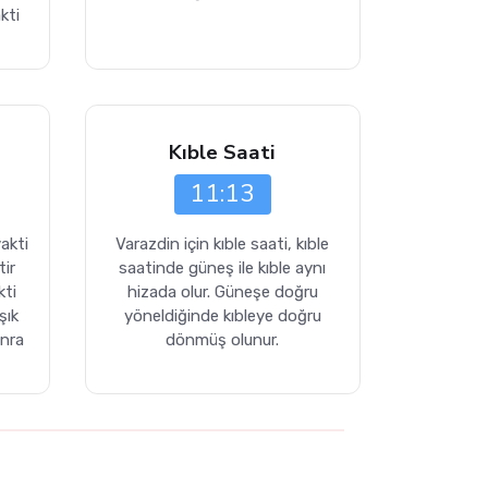
kti
Kıble Saati
11:13
akti
Varazdin için kıble saati, kıble
tir
saatinde güneş ile kıble aynı
kti
hizada olur. Güneşe doğru
şık
yöneldiğinde kıbleye doğru
onra
dönmüş olunur.