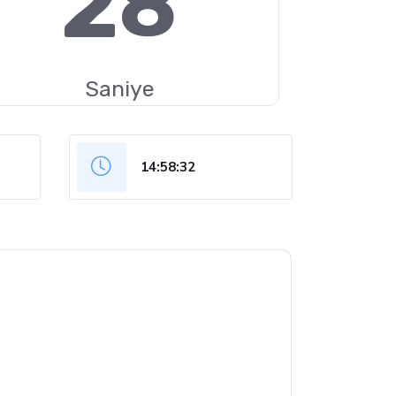
27
Saniye
14:58:33