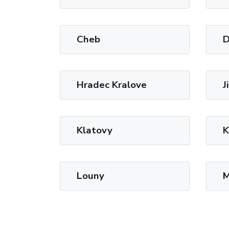
Cheb
D
Hradec Kralove
J
Klatovy
K
Louny
M