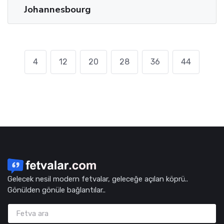
Johannesbourg
4
12
20
28
36
44
Gelecek nesil modern fetvalar, geleceğe açılan köprü..
Gönülden gönüle bağlantılar..